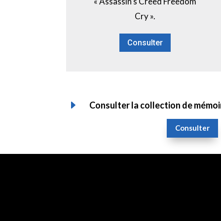
« Assassin’s Creed Freedom
Cry ».
Consulter
E
Consulter la collection de mémoi
Consulter