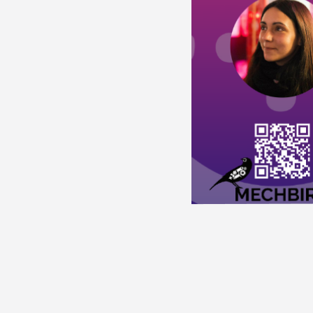
J
Tatiana Vilela