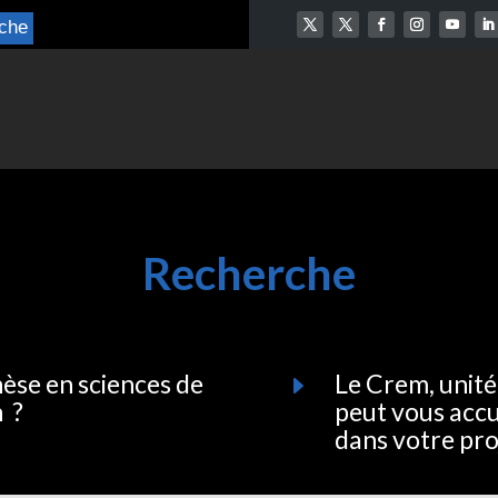
che
Recherche
èse en sciences de
Le Crem, unité 
E
n ?
peut vous accu
dans votre pro